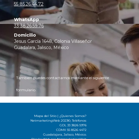
55 85.26.44.72
WhatsApp
33 38.26.59.76
Domicilio
Jesus García 1648, Colonia Villaseñor
Guadalara, Jalisco, México
También puedes contactarnos mediante el siguiente
formulario.
Mapa del Sitio
|
¿Quienes Somos?
NetmarketingWeb 2023©, Teléfonos:
GDL 33 3826 5976
CDMX 55 8526 4472
Guadalajara, Jalisco, México.