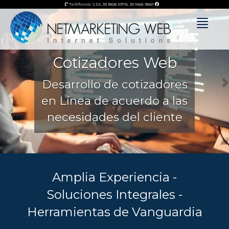
Previous
Teléfonos: GDL
33 3826 5976
,
33 1566 9661
Toggle
navigat
Cotizadores Web
Desarrollo de cotizadores
en Línea de acuerdo a las
necesidades del cliente
Amplia Experiencia -
Soluciones Integrales -
Herramientas de Vanguardia